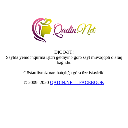
DİQQƏT!
Saytda yenidənqurma işləri getdiyinə görə sayt müvəqqəti olaraq
bağlıdır.
Göstərdiymiz narahatçılığa görə üzr istəyirik!
© 2009–2020
QADIN.NET - FACEBOOK