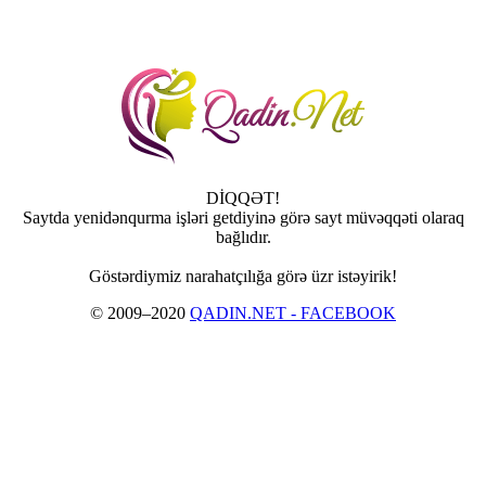
DİQQƏT!
Saytda yenidənqurma işləri getdiyinə görə sayt müvəqqəti olaraq
bağlıdır.
Göstərdiymiz narahatçılığa görə üzr istəyirik!
© 2009–2020
QADIN.NET - FACEBOOK