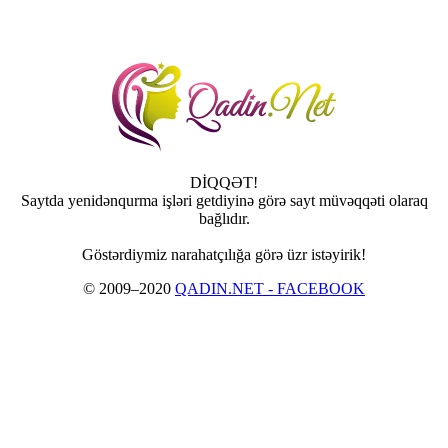
DİQQƏT!
Saytda yenidənqurma işləri getdiyinə görə sayt müvəqqəti olaraq
bağlıdır.
Göstərdiymiz narahatçılığa görə üzr istəyirik!
© 2009–2020
QADIN.NET - FACEBOOK