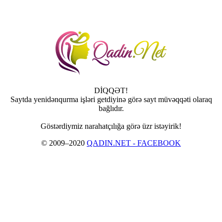
DİQQƏT!
Saytda yenidənqurma işləri getdiyinə görə sayt müvəqqəti olaraq
bağlıdır.
Göstərdiymiz narahatçılığa görə üzr istəyirik!
© 2009–2020
QADIN.NET - FACEBOOK