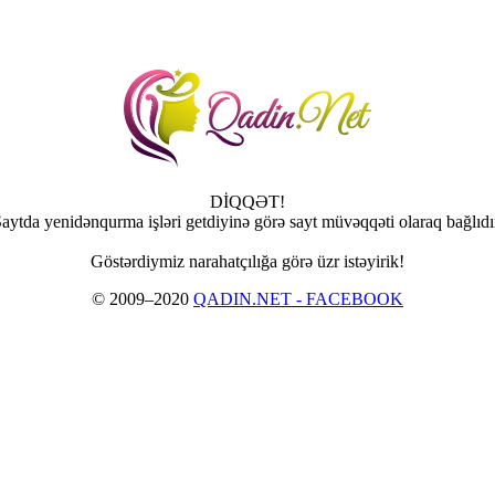
DİQQƏT!
aytda yenidənqurma işləri getdiyinə görə sayt müvəqqəti olaraq bağlıdı
Göstərdiymiz narahatçılığa görə üzr istəyirik!
© 2009–2020
QADIN.NET - FACEBOOK