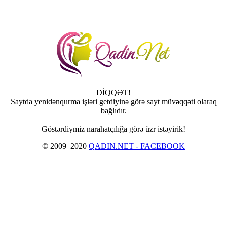
DİQQƏT!
Saytda yenidənqurma işləri getdiyinə görə sayt müvəqqəti olaraq
bağlıdır.
Göstərdiymiz narahatçılığa görə üzr istəyirik!
© 2009–2020
QADIN.NET - FACEBOOK