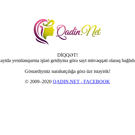
DİQQƏT!
aytda yenidənqurma işləri getdiyinə görə sayt müvəqqəti olaraq bağlıdı
Göstərdiymiz narahatçılığa görə üzr istəyirik!
© 2009–2020
QADIN.NET - FACEBOOK