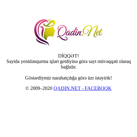
DİQQƏT!
Saytda yenidənqurma işləri getdiyinə görə sayt müvəqqəti olaraq
bağlıdır.
Göstərdiymiz narahatçılığa görə üzr istəyirik!
© 2009–2020
QADIN.NET - FACEBOOK