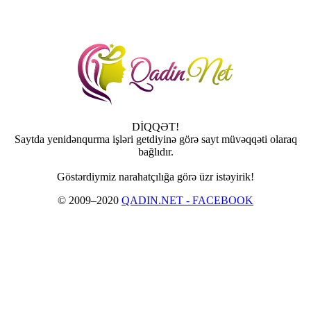
DİQQƏT!
Saytda yenidənqurma işləri getdiyinə görə sayt müvəqqəti olaraq
bağlıdır.
Göstərdiymiz narahatçılığa görə üzr istəyirik!
© 2009–2020
QADIN.NET - FACEBOOK