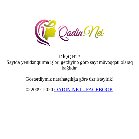
DİQQƏT!
Saytda yenidənqurma işləri getdiyinə görə sayt müvəqqəti olaraq
bağlıdır.
Göstərdiymiz narahatçılığa görə üzr istəyirik!
© 2009–2020
QADIN.NET - FACEBOOK