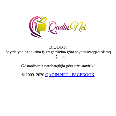
DİQQƏT!
Saytda yenidənqurma işləri getdiyinə görə sayt müvəqqəti olaraq
bağlıdır.
Göstərdiymiz narahatçılığa görə üzr istəyirik!
© 2009–2020
QADIN.NET - FACEBOOK