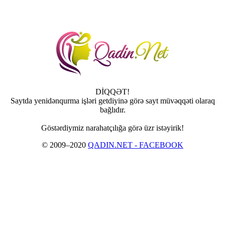
DİQQƏT!
Saytda yenidənqurma işləri getdiyinə görə sayt müvəqqəti olaraq
bağlıdır.
Göstərdiymiz narahatçılığa görə üzr istəyirik!
© 2009–2020
QADIN.NET - FACEBOOK