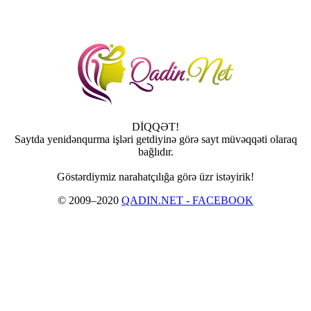
DİQQƏT!
Saytda yenidənqurma işləri getdiyinə görə sayt müvəqqəti olaraq
bağlıdır.
Göstərdiymiz narahatçılığa görə üzr istəyirik!
© 2009–2020
QADIN.NET - FACEBOOK