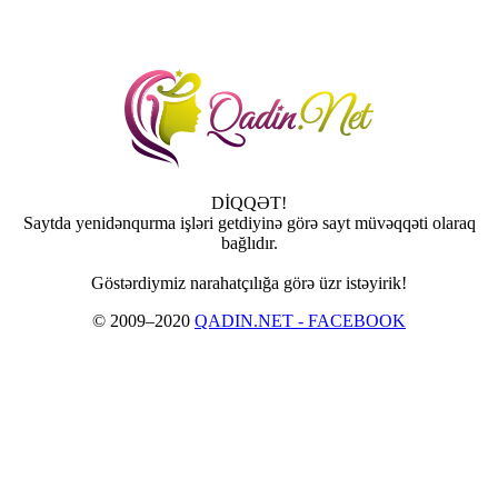
DİQQƏT!
Saytda yenidənqurma işləri getdiyinə görə sayt müvəqqəti olaraq
bağlıdır.
Göstərdiymiz narahatçılığa görə üzr istəyirik!
© 2009–2020
QADIN.NET - FACEBOOK