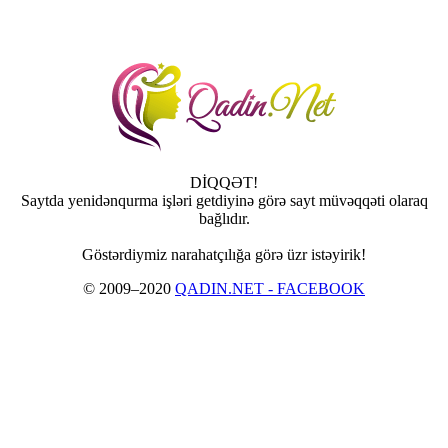
DİQQƏT!
Saytda yenidənqurma işləri getdiyinə görə sayt müvəqqəti olaraq
bağlıdır.
Göstərdiymiz narahatçılığa görə üzr istəyirik!
© 2009–2020
QADIN.NET - FACEBOOK