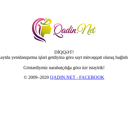
DİQQƏT!
aytda yenidənqurma işləri getdiyinə görə sayt müvəqqəti olaraq bağlıdı
Göstərdiymiz narahatçılığa görə üzr istəyirik!
© 2009–2020
QADIN.NET - FACEBOOK