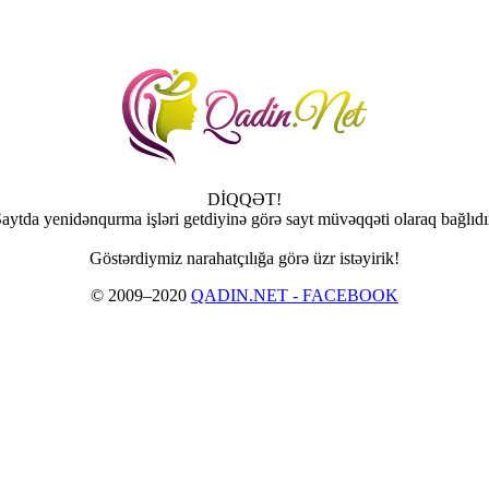
DİQQƏT!
aytda yenidənqurma işləri getdiyinə görə sayt müvəqqəti olaraq bağlıdı
Göstərdiymiz narahatçılığa görə üzr istəyirik!
© 2009–2020
QADIN.NET - FACEBOOK