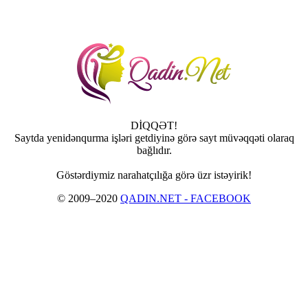
DİQQƏT!
Saytda yenidənqurma işləri getdiyinə görə sayt müvəqqəti olaraq
bağlıdır.
Göstərdiymiz narahatçılığa görə üzr istəyirik!
© 2009–2020
QADIN.NET - FACEBOOK