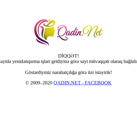
DİQQƏT!
aytda yenidənqurma işləri getdiyinə görə sayt müvəqqəti olaraq bağlıdı
Göstərdiymiz narahatçılığa görə üzr istəyirik!
© 2009–2020
QADIN.NET - FACEBOOK