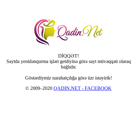
DİQQƏT!
Saytda yenidənqurma işləri getdiyinə görə sayt müvəqqəti olaraq
bağlıdır.
Göstərdiymiz narahatçılığa görə üzr istəyirik!
© 2009–2020
QADIN.NET - FACEBOOK