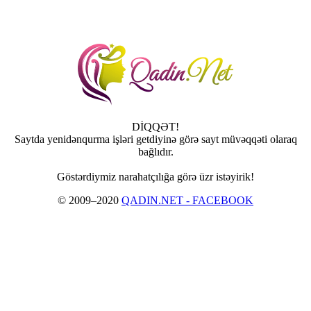
DİQQƏT!
Saytda yenidənqurma işləri getdiyinə görə sayt müvəqqəti olaraq
bağlıdır.
Göstərdiymiz narahatçılığa görə üzr istəyirik!
© 2009–2020
QADIN.NET - FACEBOOK