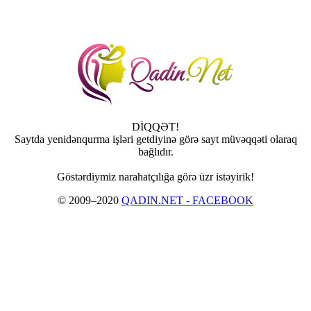
DİQQƏT!
Saytda yenidənqurma işləri getdiyinə görə sayt müvəqqəti olaraq
bağlıdır.
Göstərdiymiz narahatçılığa görə üzr istəyirik!
© 2009–2020
QADIN.NET - FACEBOOK