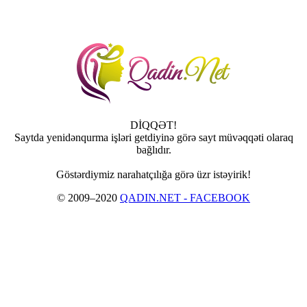
DİQQƏT!
Saytda yenidənqurma işləri getdiyinə görə sayt müvəqqəti olaraq
bağlıdır.
Göstərdiymiz narahatçılığa görə üzr istəyirik!
© 2009–2020
QADIN.NET - FACEBOOK