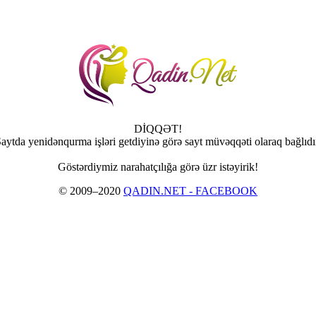
DİQQƏT!
aytda yenidənqurma işləri getdiyinə görə sayt müvəqqəti olaraq bağlıdı
Göstərdiymiz narahatçılığa görə üzr istəyirik!
© 2009–2020
QADIN.NET - FACEBOOK