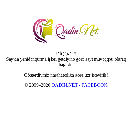
DİQQƏT!
Saytda yenidənqurma işləri getdiyinə görə sayt müvəqqəti olaraq
bağlıdır.
Göstərdiymiz narahatçılığa görə üzr istəyirik!
© 2009–2020
QADIN.NET - FACEBOOK