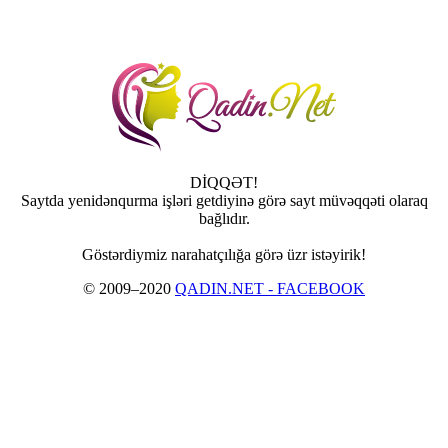
DİQQƏT!
Saytda yenidənqurma işləri getdiyinə görə sayt müvəqqəti olaraq
bağlıdır.
Göstərdiymiz narahatçılığa görə üzr istəyirik!
© 2009–2020
QADIN.NET - FACEBOOK