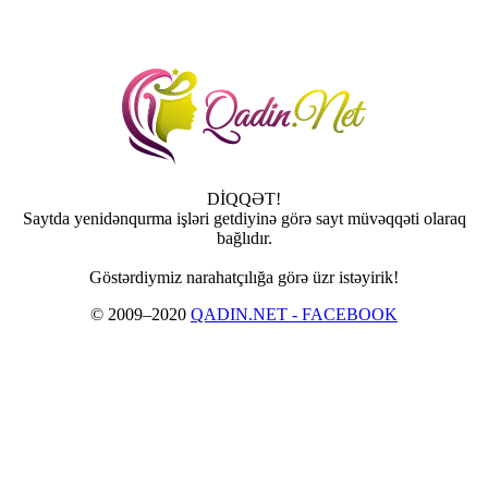
DİQQƏT!
Saytda yenidənqurma işləri getdiyinə görə sayt müvəqqəti olaraq
bağlıdır.
Göstərdiymiz narahatçılığa görə üzr istəyirik!
© 2009–2020
QADIN.NET - FACEBOOK