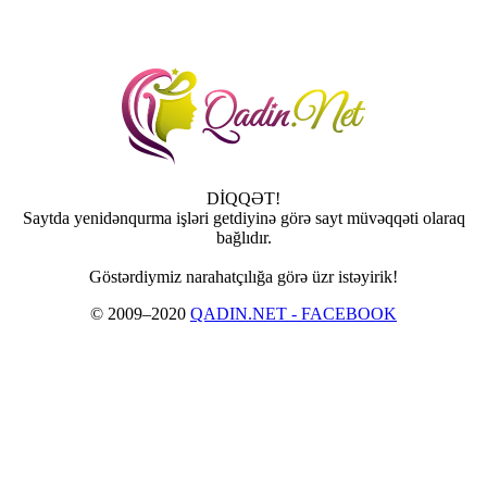
DİQQƏT!
Saytda yenidənqurma işləri getdiyinə görə sayt müvəqqəti olaraq
bağlıdır.
Göstərdiymiz narahatçılığa görə üzr istəyirik!
© 2009–2020
QADIN.NET - FACEBOOK