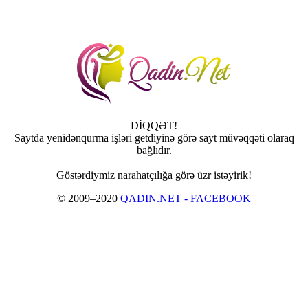
DİQQƏT!
Saytda yenidənqurma işləri getdiyinə görə sayt müvəqqəti olaraq
bağlıdır.
Göstərdiymiz narahatçılığa görə üzr istəyirik!
© 2009–2020
QADIN.NET - FACEBOOK