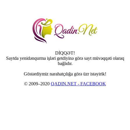
DİQQƏT!
Saytda yenidənqurma işləri getdiyinə görə sayt müvəqqəti olaraq
bağlıdır.
Göstərdiymiz narahatçılığa görə üzr istəyirik!
© 2009–2020
QADIN.NET - FACEBOOK