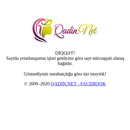
DİQQƏT!
Saytda yenidənqurma işləri getdiyinə görə sayt müvəqqəti olaraq
bağlıdır.
Göstərdiymiz narahatçılığa görə üzr istəyirik!
© 2009–2020
QADIN.NET - FACEBOOK