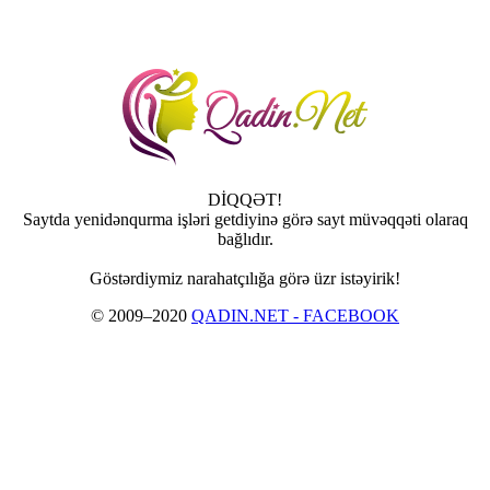
DİQQƏT!
Saytda yenidənqurma işləri getdiyinə görə sayt müvəqqəti olaraq
bağlıdır.
Göstərdiymiz narahatçılığa görə üzr istəyirik!
© 2009–2020
QADIN.NET - FACEBOOK