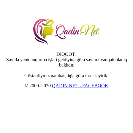
DİQQƏT!
Saytda yenidənqurma işləri getdiyinə görə sayt müvəqqəti olaraq
bağlıdır.
Göstərdiymiz narahatçılığa görə üzr istəyirik!
© 2009–2020
QADIN.NET - FACEBOOK