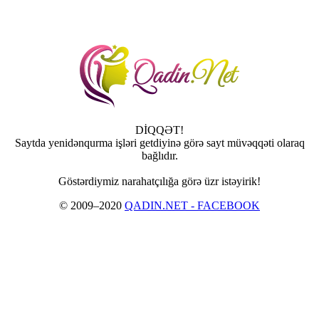
DİQQƏT!
Saytda yenidənqurma işləri getdiyinə görə sayt müvəqqəti olaraq
bağlıdır.
Göstərdiymiz narahatçılığa görə üzr istəyirik!
© 2009–2020
QADIN.NET - FACEBOOK