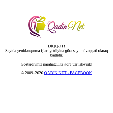
DİQQƏT!
Saytda yenidənqurma işləri getdiyinə görə sayt müvəqqəti olaraq
bağlıdır.
Göstərdiymiz narahatçılığa görə üzr istəyirik!
© 2009–2020
QADIN.NET - FACEBOOK