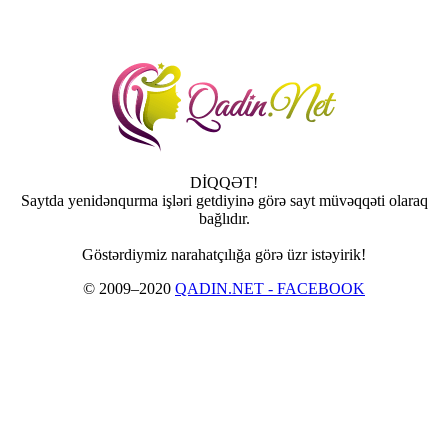
DİQQƏT!
Saytda yenidənqurma işləri getdiyinə görə sayt müvəqqəti olaraq
bağlıdır.
Göstərdiymiz narahatçılığa görə üzr istəyirik!
© 2009–2020
QADIN.NET - FACEBOOK