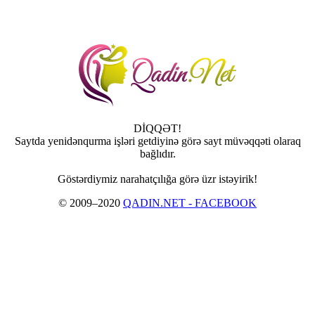
DİQQƏT!
Saytda yenidənqurma işləri getdiyinə görə sayt müvəqqəti olaraq
bağlıdır.
Göstərdiymiz narahatçılığa görə üzr istəyirik!
© 2009–2020
QADIN.NET - FACEBOOK