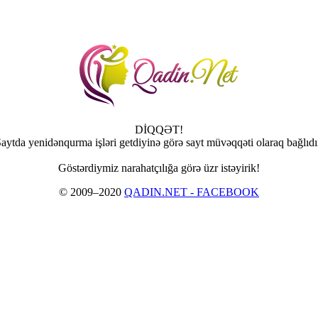
DİQQƏT!
aytda yenidənqurma işləri getdiyinə görə sayt müvəqqəti olaraq bağlıdı
Göstərdiymiz narahatçılığa görə üzr istəyirik!
© 2009–2020
QADIN.NET - FACEBOOK