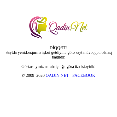
DİQQƏT!
Saytda yenidənqurma işləri getdiyinə görə sayt müvəqqəti olaraq
bağlıdır.
Göstərdiymiz narahatçılığa görə üzr istəyirik!
© 2009–2020
QADIN.NET - FACEBOOK