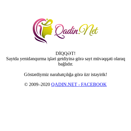
DİQQƏT!
Saytda yenidənqurma işləri getdiyinə görə sayt müvəqqəti olaraq
bağlıdır.
Göstərdiymiz narahatçılığa görə üzr istəyirik!
© 2009–2020
QADIN.NET - FACEBOOK