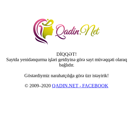
DİQQƏT!
Saytda yenidənqurma işləri getdiyinə görə sayt müvəqqəti olaraq
bağlıdır.
Göstərdiymiz narahatçılığa görə üzr istəyirik!
© 2009–2020
QADIN.NET - FACEBOOK