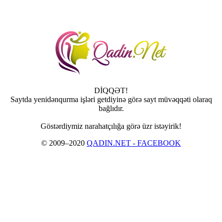
DİQQƏT!
Saytda yenidənqurma işləri getdiyinə görə sayt müvəqqəti olaraq
bağlıdır.
Göstərdiymiz narahatçılığa görə üzr istəyirik!
© 2009–2020
QADIN.NET - FACEBOOK