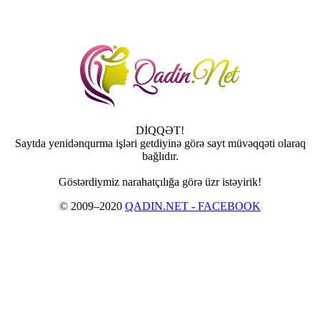
DİQQƏT!
Saytda yenidənqurma işləri getdiyinə görə sayt müvəqqəti olaraq
bağlıdır.
Göstərdiymiz narahatçılığa görə üzr istəyirik!
© 2009–2020
QADIN.NET - FACEBOOK