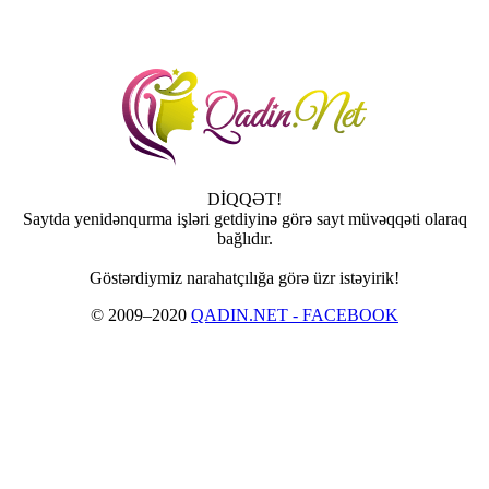
DİQQƏT!
Saytda yenidənqurma işləri getdiyinə görə sayt müvəqqəti olaraq
bağlıdır.
Göstərdiymiz narahatçılığa görə üzr istəyirik!
© 2009–2020
QADIN.NET - FACEBOOK