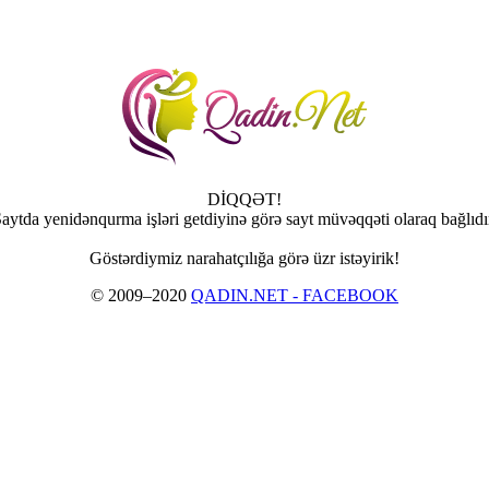
DİQQƏT!
aytda yenidənqurma işləri getdiyinə görə sayt müvəqqəti olaraq bağlıdı
Göstərdiymiz narahatçılığa görə üzr istəyirik!
© 2009–2020
QADIN.NET - FACEBOOK