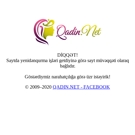
DİQQƏT!
Saytda yenidənqurma işləri getdiyinə görə sayt müvəqqəti olaraq
bağlıdır.
Göstərdiymiz narahatçılığa görə üzr istəyirik!
© 2009–2020
QADIN.NET - FACEBOOK