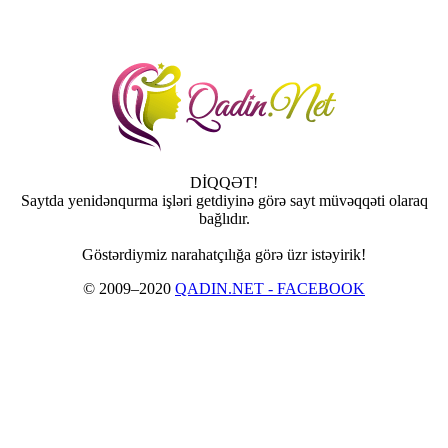
DİQQƏT!
Saytda yenidənqurma işləri getdiyinə görə sayt müvəqqəti olaraq
bağlıdır.
Göstərdiymiz narahatçılığa görə üzr istəyirik!
© 2009–2020
QADIN.NET - FACEBOOK