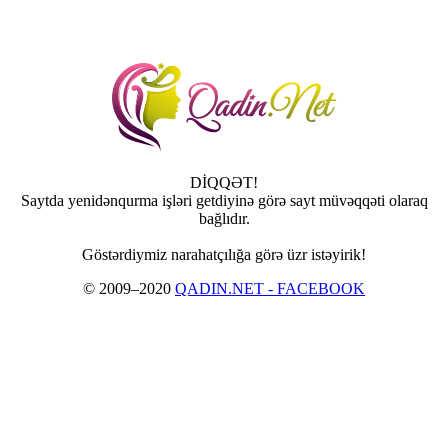
DİQQƏT!
Saytda yenidənqurma işləri getdiyinə görə sayt müvəqqəti olaraq
bağlıdır.
Göstərdiymiz narahatçılığa görə üzr istəyirik!
© 2009–2020
QADIN.NET - FACEBOOK