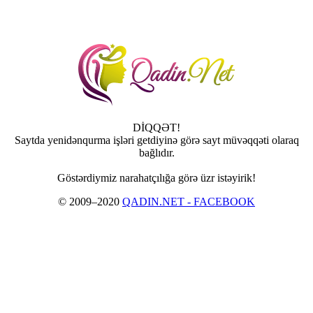
DİQQƏT!
Saytda yenidənqurma işləri getdiyinə görə sayt müvəqqəti olaraq
bağlıdır.
Göstərdiymiz narahatçılığa görə üzr istəyirik!
© 2009–2020
QADIN.NET - FACEBOOK