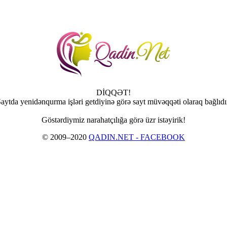
DİQQƏT!
aytda yenidənqurma işləri getdiyinə görə sayt müvəqqəti olaraq bağlıdı
Göstərdiymiz narahatçılığa görə üzr istəyirik!
© 2009–2020
QADIN.NET - FACEBOOK